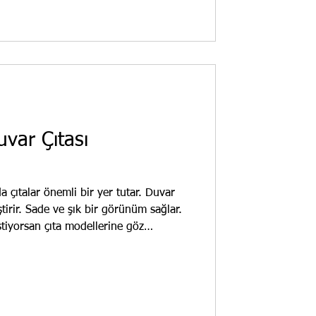
rı, klasik ve modern dekorasyonlarda
var Çıtası
çıtalar önemli bir yer tutar. Duvar
ştirir. Sade ve şık bir görünüm sağlar.
stiyorsan çıta modellerine göz
r Çıta Seçenekleri Oturma odası çıta
, poliüretan, MDF gibi malzemeler
hafif ve kolay uygulanır. Çıta modelleri
metrik ve klasik tasarımlar bulunur.