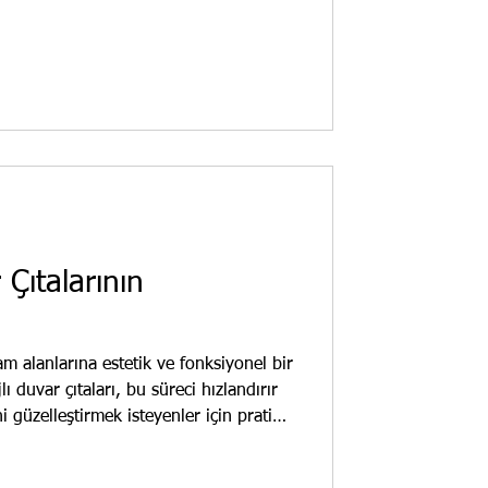
iüretan Çıta Modelleri Nelerdir?
ım ve boyutlarda gelir. İşte başlıca
: Minimal ve sade görünüm sağlar.
Çıtalarının
am alanlarına estetik ve fonksiyonel bir
 duvar çıtaları, bu süreci hızlandırır
ni güzelleştirmek isteyenler için pratik
ısalır, işçilik maliyeti düşer.
ajları Nelerdir? Poliüretan duvar