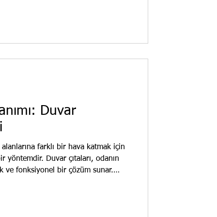
değil, aynı zamanda koruma amaçlı da
ajları: Hızlı Kurulum: Kolay montaj
lanımı: Duvar
i
alanlarına farklı bir hava katmak için
 bir yöntemdir. Duvar çıtaları, odanın
ik ve fonksiyonel bir çözüm sunar.
 Duvar çıtası, duvar yüzeyine
erdir. Genellikle poliüretan, ahşap
. Amaç, duvara hareket ve derinlik