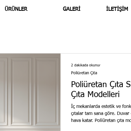
ÜRÜNLER
GALERİ
İLETİŞİM
2 dakikada okunur
Poliüretan Çıta
Poliüretan Çıta 
Çıta Modelleri
İç mekanlarda estetik ve fon
çıtalar tam sana göre. Duvar ç
hava katar. Poliüretan çıta m
sunar. Seçim yaparken dikkat