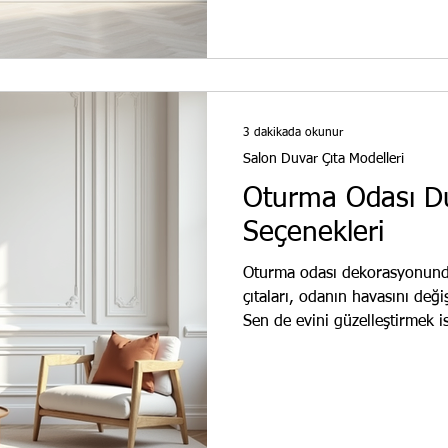
kazandırmaktır. Duvar çıtala
kullanılır. Odaya şıklık ve
3 dakikada okunur
Salon Duvar Çıta Modelleri
Oturma Odası Du
Seçenekleri
Oturma odası dekorasyonunda 
çıtaları, odanın havasını deği
Sen de evini güzelleştirmek i
atmalısın. Oturma Odası Duva
seçenekleri çeşitlidir. Ahşap
kullanılır. Poliüretan çıtalar 
arasında düz, kabartmalı, geo
Düz çıtalar minimal