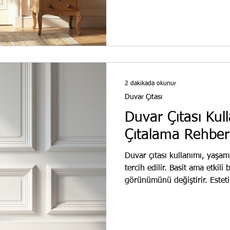
çıtaları, sadece dekorasyon 
kullanılır. İşte başlıca avant
sayesinde kı
2 dakikada okunur
Duvar Çıtası
Duvar Çıtası Kul
Çıtalama Rehber
Duvar çıtası kullanımı, yaşam 
tercih edilir. Basit ama etkili
görünümünü değiştirir. Estet
Duvar Çıtası Kullanımı Nedir?
uygulanan ince ve uzun şeritl
veya MDF malzemeden yapılır