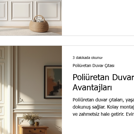
ve avantajları bu yazıda. Pol
Poliüretan çıtalar farklı tasar
modeller: Klasik Düz Çıtalar
Modern dekorasyon iç
3 dakikada okunur
Poliüretan Duvar Çıtası
Poliüretan Duvar 
Avantajları
Poliüretan duvar çıtaları, yaş
dokunuş sağlar. Kolay montajlı
ve zahmetsiz hale getirir. Evi
çözümler sunar. Montaj süresi k
Poliüretan Duvar Çıtası Avant