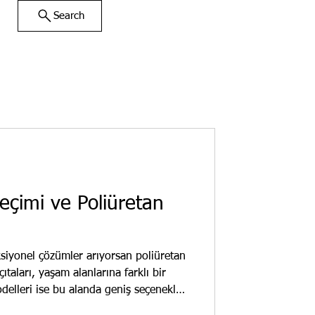
Search
Seçimi ve Poliüretan
ksiyonel çözümler arıyorsan poliüretan
ıtaları, yaşam alanlarına farklı bir
odelleri ise bu alanda geniş seçenekler
 etmen gerekenler, kullanım alanları