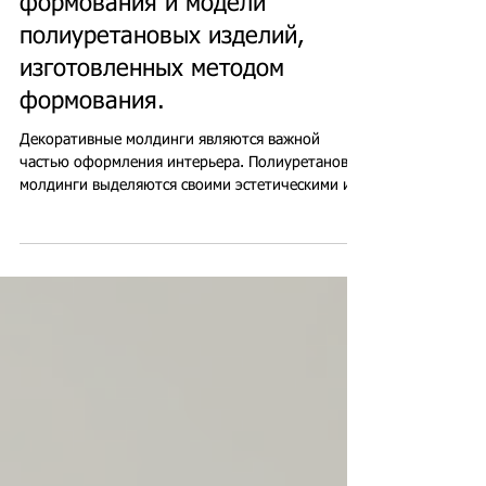
Настенные молдинги
Применение полиуретанового
формования и модели
полиуретановых изделий,
изготовленных методом
формования.
Декоративные молдинги являются важной
частью оформления интерьера. Полиуретановые
молдинги выделяются своими эстетическими и
функциональными характеристиками. Для
частных лиц и дизайнеров интерьеров,
желающих украсить свои дома, модели
полиуретановых молдингов предлагают
множество вариантов дизайна. Модели и
технические характеристики изделий из
полиуретана, изготовленных методом литья под
давлением. Полиуретановые молдинги
изготавливаются из легкого и прочного