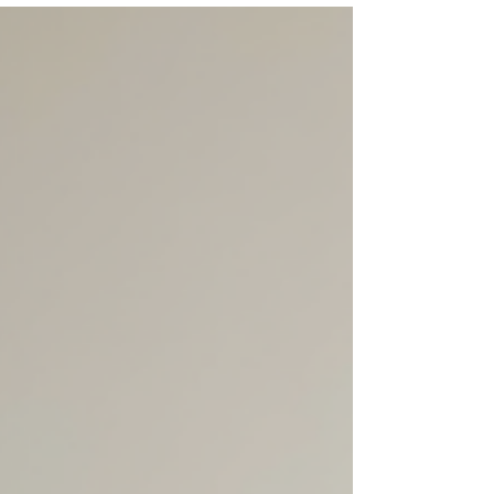
Декоративные молдинги для стен придают
жилым помещениям особую атмосферу, делая
их более динамичными. Они представляют
собой эстетичное и функциональное решение.
Duvarcitasi.com выделяется в этой области
благодаря широкому ассортименту продукции.
Если вы хотите украсить свой дом
полиуретановыми молдингами, вы обратились
по адресу. Придайте помещению динамизм с
помощью различных моделей настенных
молдингов Настенные молдинги представлены в
различных стилях. Каждый стиль создае