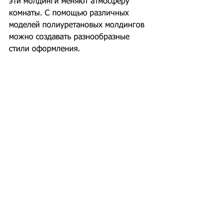
эти молдинги меняют атмосферу 
комнаты. С помощью различных 
моделей полиуретановых молдингов 
можно создавать разнообразные 
стили оформления.
Детально проработанные 
декоративные молдинги 
подойдут для классической 
гостиной.
Для минималистичного 
интерьера предпочтительны 
простые и лаконичные решения.
Решетки можно выделить яркими 
рисунками.
Тени от планок можно 
подчеркнуть с помощью 
освещения.