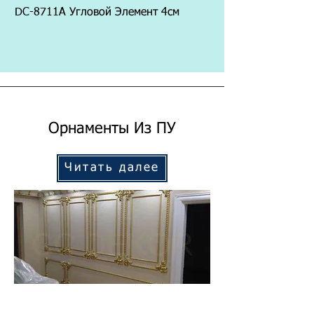
DC-8711A Угловой Элемент 4см
DC-8711F Угловой 
Орнаменты Из ПУ
Читать далее